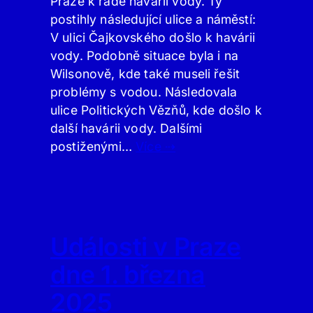
Praze k řadě havárií vody. Ty
postihly následující ulice a náměstí:
V ulici Čajkovského došlo k havárii
vody. Podobně situace byla i na
Wilsonově, kde také museli řešit
problémy s vodou. Následovala
ulice Politických Vězňů, kde došlo k
další havárii vody. Dalšími
postiženými…
Více ⇢
Události v Praze
dne 1. března
2025