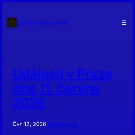
Přeskočit
na
obsah
Zprávy Praha.online
Události v Praze
dne 11. června
2026
Čvn 12, 2026
Nezařazené
·