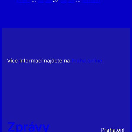
Prev
1
…
55
56
57
58
59
…
64
Next
Více informací najdete na
Praha.online
Zprávy
Praha.onl