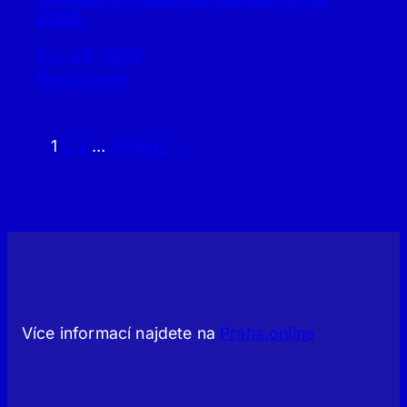
2026
Čvc 29, 2026
Nezařazené
1
2
3
…
58
Next
→
Více informací najdete na
Praha.online