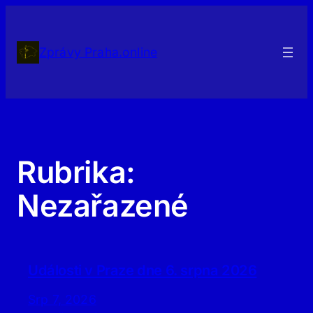
Přeskočit
na
obsah
Zprávy Praha.online
Rubrika:
Nezařazené
Události v Praze dne 6. srpna 2026
Srp 7, 2026