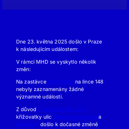
Dne 23. května 2025 došlo v Praze
k následujícím událostem:
V rámci MHD se vyskytlo několik
změn:
Na zastávce
Kateřinská
na lince 148
nebyly zaznamenány žádné
významné události.
Z důvod
U Výstavby
Okružní
křižovatky ulic
Mladoboleslavská
a
Chaltická
došlo k dočasné změně