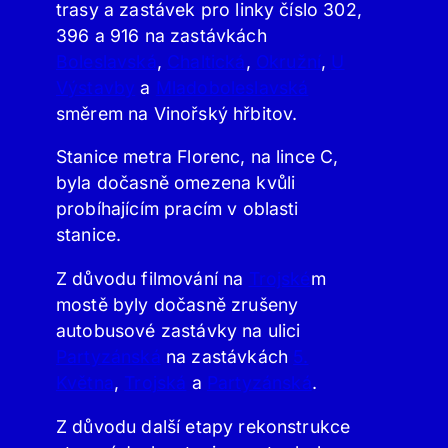
trasy a zastávek pro linky číslo 302,
396 a 916 na zastávkách
Boleslavská
,
Chaltická
,
Okružní
,
U
Výstavby
a
Mladoboleslavská
směrem na Vinořský hřbitov.
Stanice metra Florenc, na lince C,
byla dočasně omezena kvůli
probíhajícím pracím v oblasti
stanice.
Z důvodu filmování na
Trojské
m
mostě byly dočasně zrušeny
autobusové zastávky na ulici
Partyzánská
na zastávkách
5.
Května
,
Trojská
a
Partyzánská
.
Z důvodu další etapy rekonstrukce