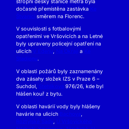
stropní desky stanice metra byla
dočasně přemístěna zastávka
Ke
Štvanici
směrem na Florenc.
V souvislosti s fotbalovými
opatřeními ve Vršovicích a na Letné
byly upraveny policejní opatření na
ulicích
V Edenu
,
Na Okraji
a
Ke
Stadionu
.
V oblasti požárů byly zaznamenány
dva zásahy složek IZS v Praze 6 –
Suchdol,
Stehlíkova
976/26, kde byl
hlášen kouř z bytu.
V oblasti havárií vody byly hlášeny
havárie na ulicích
Bachova
,
Roztylské Sady
,
U Vršovického
Nádraží
,
Xaveriova
,
Zárybská
,
U