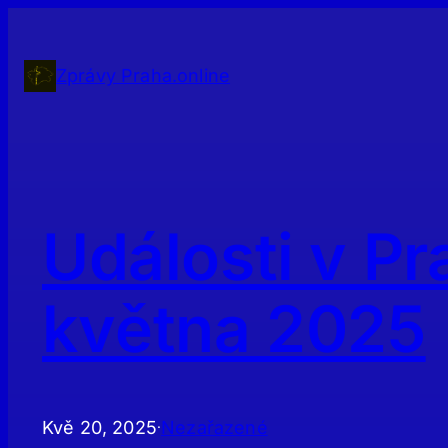
Přeskočit
na
obsah
Zprávy Praha.online
Události v Pr
května 2025
Kvě 20, 2025
Nezařazené
·