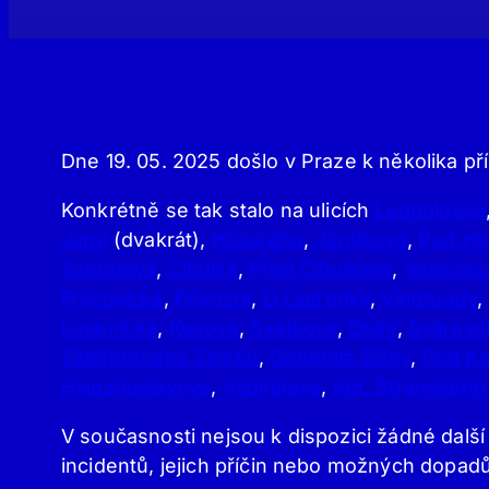
Dne 19. 05. 2025 došlo v Praze k několika p
Konkrétně se tak stalo na ulicích
Leopoldova
Jarní
(dvakrát),
Hráského
,
Jarníkova
,
Pod Ho
Schodová
,
Cibulka
,
Před Cibulkami
,
Voskovc
Fryčovická
,
Přívozní
,
U Ladronky
,
Vinohrady
,
Losenická
,
Kosova
,
Svátkova
,
Dolní
,
Svárovs
Záběhlického Zámku
,
Generála Šišky
,
Pod Ka
Hviezdoslavova
,
Vybíralova
,
Kpt. Stránského
V současnosti nejsou k dispozici žádné další
incidentů, jejich příčin nebo možných dopadů