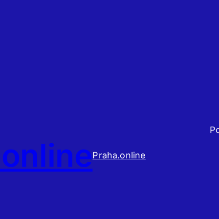
P
online
Praha.online