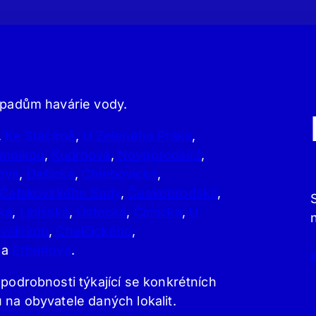
řípadům havárie vody.
,
Ke Stáčírně
,
U Zeleného Ptáka
,
molkou
,
Kudrnova
,
Novgorodská
,
ova
,
Dašická
,
Chlebovická
,
Čelakovského Sady
,
Českobrodská
,
ká
,
Libišská
,
Ústecká
,
Čimická
,
U
valírkou
,
Chelčického
,
a
Erbenova
.
 podrobnosti týkající se konkrétních
 na obyvatele daných lokalit.