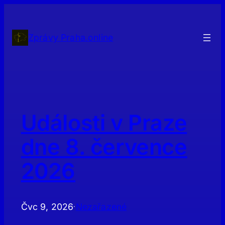
Přeskočit
na
obsah
Zprávy Praha.online
Události v Praze
dne 8. července
2026
Čvc 9, 2026
Nezařazené
·