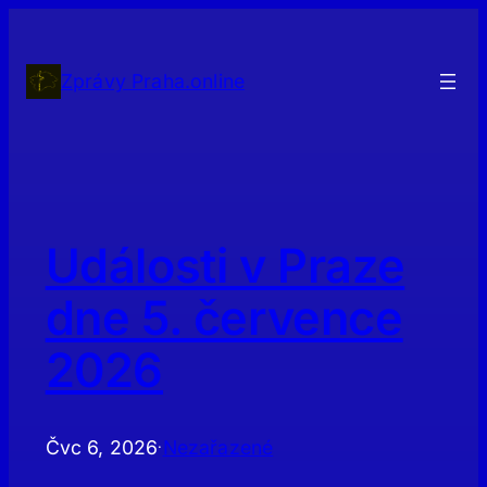
Přeskočit
na
obsah
Zprávy Praha.online
Události v Praze
dne 5. července
2026
Čvc 6, 2026
Nezařazené
·