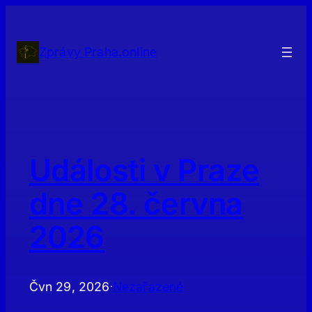
Přeskočit
na
obsah
Zprávy Praha.online
Události v Praze
dne 28. června
2026
Čvn 29, 2026
Nezařazené
·