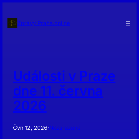
Přeskočit
na
obsah
Zprávy Praha.online
Události v Praze
dne 11. června
2026
Čvn 12, 2026
Nezařazené
·