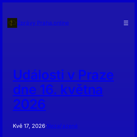
Přeskočit
na
obsah
Zprávy Praha.online
Události v Praze
dne 16. května
2026
Kvě 17, 2026
Nezařazené
·