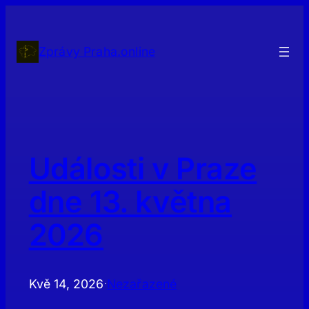
Přeskočit
na
obsah
Zprávy Praha.online
Události v Praze
dne 13. května
2026
Kvě 14, 2026
Nezařazené
·