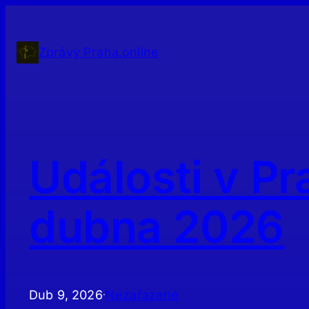
Přeskočit
na
obsah
Zprávy Praha.online
Události v Pr
dubna 2026
Dub 9, 2026
Nezařazené
·