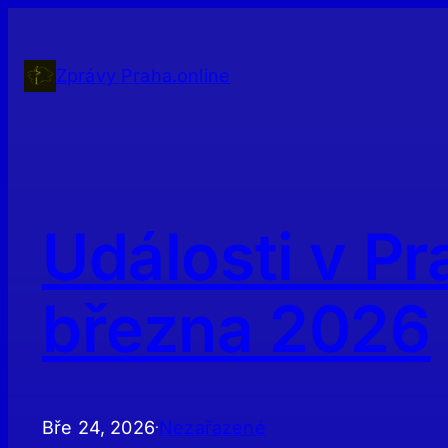
Přeskočit
na
obsah
Zprávy Praha.online
Události v Pr
března 2026
Bře 24, 2026
Nezařazené
·