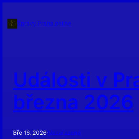
Přeskočit
na
obsah
Zprávy Praha.online
Události v Pr
března 2026
Bře 16, 2026
Nezařazené
·