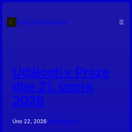
Přeskočit
na
obsah
Zprávy Praha.online
Události v Praze
dne 21. února
2026
Úno 22, 2026
Nezařazené
·