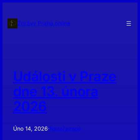
Přeskočit
na
obsah
Zprávy Praha.online
Události v Praze
dne 13. února
2026
Úno 14, 2026
Nezařazené
·