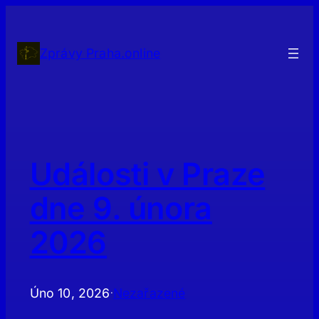
Přeskočit
na
obsah
Zprávy Praha.online
Události v Praze
dne 9. února
2026
Úno 10, 2026
Nezařazené
·