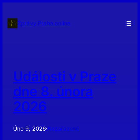
Přeskočit
na
obsah
Zprávy Praha.online
Události v Praze
dne 8. února
2026
Úno 9, 2026
Nezařazené
·