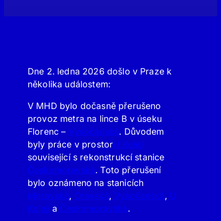
Dne 2. ledna 2026 došlo v Praze k
několika událostem:
V MHD bylo dočasně přerušeno
provoz metra na lince B v úseku
Florenc –
Vysočanská
. Důvodem
byly práce v prostor
U Kolejí
související s rekonstrukcí stanice
Českomoravská
. Toto přerušení
bylo oznámeno na stanicích
Moravská
,
Oravská
,
Vysočanská
,
U
Kolejí
a
Českomoravská
.