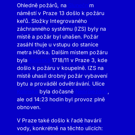
Ohledně požárů, na
Sluneční
m
náměstí v Praze 13 došlo k požáru
keřů. Složky Integrovaného
záchranného systému (IZS) byly na
místě a požár byl uhašen. Požár
zasáhl thuje u vstupu do stanice
metra Hůrka. Dalším místem požáru
byla
Kolínská
1718/11 v Praze 3, kde
došlo k požáru v koupelně. IZS na
místě uhasil drobný požár vybavení
bytu a prováděl odvětrávání. Ulice
Kolínská
byla dočasně
Neprůjezdná
,
ale od 14:23 hodin byl provoz plně
obnoven.
V Praze také došlo k řadě havárií
vody, konkrétně na těchto ulicích: