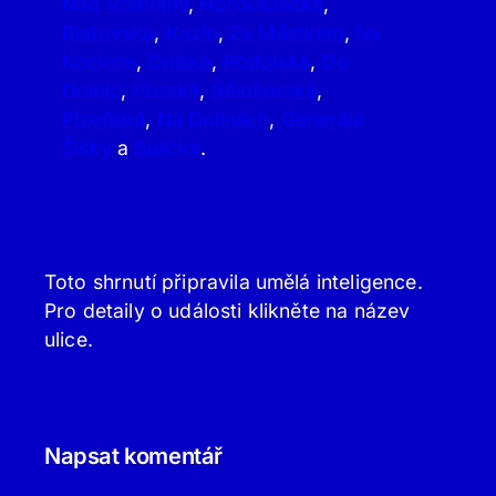
Nad Vrstvami
,
Horoušanská
,
Blatovská
,
Kazín
,
Za Můstkem
,
Na
Kocínce
,
Dolská
,
Podolská
,
Do
Dolnic
,
Horská
,
Bělohorská
,
Plzeňská
,
Na Dolinách
,
Generála
Šišky
a
Sulická
.
Toto shrnutí připravila umělá inteligence.
Pro detaily o události klikněte na název
ulice.
Napsat komentář