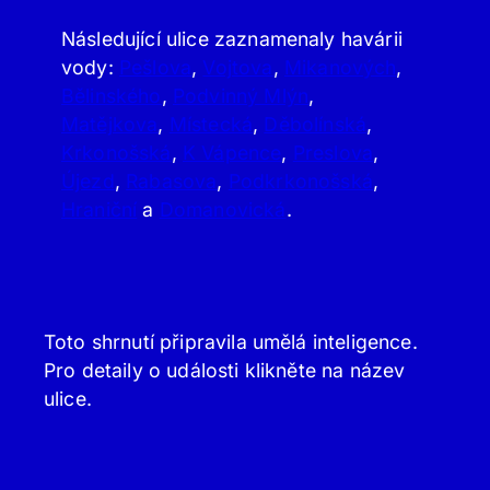
Následující ulice zaznamenaly havárii
vody:
Pešlova
,
Vojtova
,
Mikanových
,
Bělinského
,
Podvinný Mlýn
,
Matějkova
,
Místecká
,
Děbolínská
,
Krkonošská
,
K Vápence
,
Preslova
,
Újezd
,
Rabasova
,
Podkrkonošská
,
Hraniční
a
Domanovická
.
Toto shrnutí připravila umělá inteligence.
Pro detaily o události klikněte na název
ulice.