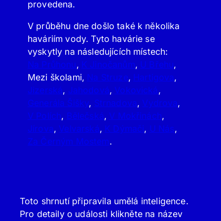
provedena.
V průběhu dne došlo také k několika
haváriím vody. Tyto havárie se
vyskytly na následujících místech:
Na Průhonu
,
K Jinočanům
,
U Břehu
,
Mezi školami,
Na Struze
,
Hartigova
,
Jizerská
,
Jahodová
,
Vokovická
,
Generála Šišky
,
Strnadova
,
Vydrova
,
V Polích
,
Bělečská
,
V Mokřinách
,
Jírova
,
Velvarská
,
K Dýmači
,
U Nás
,
Za Černým Mostem
.
Toto shrnutí připravila umělá inteligence.
Pro detaily o události klikněte na název