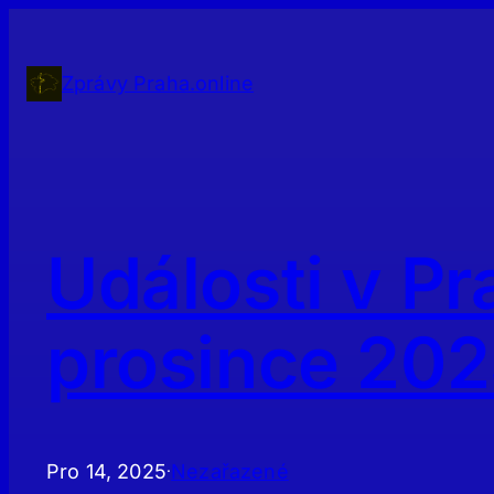
Přeskočit
na
obsah
Zprávy Praha.online
Události v Pr
prosince 20
Pro 14, 2025
Nezařazené
·