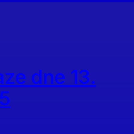
aze dne 13.
25