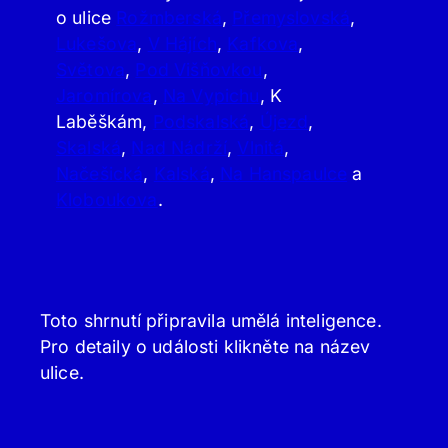
o ulice
Rožmberská
,
Přemyslovská
,
Lukešova
,
V Hájích
,
Kafkova
,
Světova
,
Pod Višňovkou
,
Jaromírova
,
Na Vypichu
, K
Laběškám,
Podskalská
,
Újezd
,
Skalská
,
Nad Nádrží
,
Vlnitá
,
Načešická
,
Kalská
,
Na Hanspaulce
a
Kloboukova
.
Toto shrnutí připravila umělá inteligence.
Pro detaily o události klikněte na název
ulice.