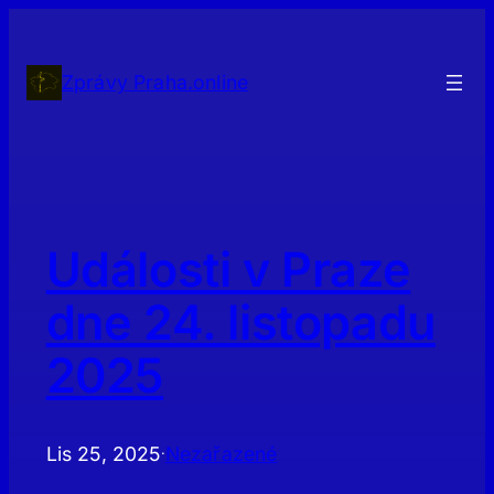
Přeskočit
na
obsah
Zprávy Praha.online
Události v Praze
dne 24. listopadu
2025
Lis 25, 2025
Nezařazené
·