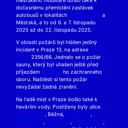
městského mobiliáře došlo také k
dočasnému přemístění zastávek
autobusů v lokalitách
Nad Jetelkou
a
Městská, a to od 6. a 7. listopadu
2025 až do 22. listopadu 2025.
V oblasti požárů byl hlášen jediný
incident v Praze 13, na adrese
Ovčí
Hájek
2356/66. Jednalo se o požár
sauny, který byl uhašen ještě před
příjezdem
Hasičské
ho záchranného
sboru. Naštěstí si tento požár
nevyžádal žádná zranění.
Na řadě míst v Praze došlo také k
haváriím vody. Postiženy byly ulice
Leopoldova
, Běžná,
Na Homoli
,
Souběžná I
,
Na Vidouli
,
Trávníčkova
,