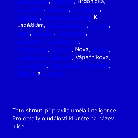
Zázvorkova
,
Husitská
, Hrdonická,
Bohúňova
,
Vrbková
,
Kunratická
,
Semilská
,
Kunratická Spojka
, K
Laběškám,
Pod Zvonařkou
,
Libická
,
Malá
,
Nového
,
Trabantská
,
Vinohrady
,
Břetislavova
,
Xaverovská
,
Plynární
, Nová,
Mokrá
,
Květnového Vítězství
, Vápeňníkova,
Ke Stáčírně
,
Dunovského
,
Proutěná
,
Říjnová
a
Čimická
.
Toto shrnutí připravila umělá inteligence.
Pro detaily o události klikněte na název
ulice.