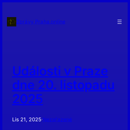
Přeskočit
na
obsah
Zprávy Praha.online
Události v Praze
dne 20. listopadu
2025
Lis 21, 2025
Nezařazené
·