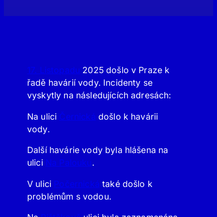
17. Listopadu
2025 došlo v Praze k
řadě havárií vody. Incidenty se
vyskytly na následujících adresách:
Na ulici
Černická
došlo k havárii
vody.
Další havárie vody byla hlášena na
ulici
Na Palouku
.
V ulici
Počernická
také došlo k
problémům s vodou.