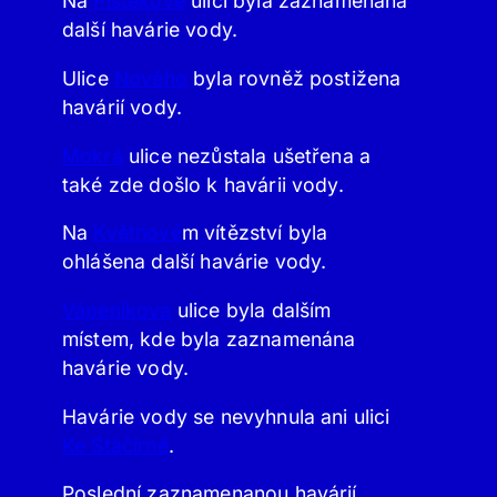
Na
Pištěkově
ulici byla zaznamenána
další havárie vody.
Ulice
Nového
byla rovněž postižena
havárií vody.
Mokrá
ulice nezůstala ušetřena a
také zde došlo k havárii vody.
Na
Květnové
m vítězství byla
ohlášena další havárie vody.
Vápeníkova
ulice byla dalším
místem, kde byla zaznamenána
havárie vody.
Havárie vody se nevyhnula ani ulici
Ke Stáčírně
.
Poslední zaznamenanou havárií