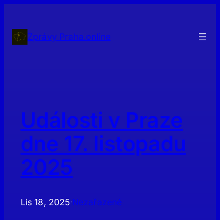
Přeskočit
na
obsah
Zprávy Praha.online
Události v Praze
dne 17. listopadu
2025
Lis 18, 2025
Nezařazené
·