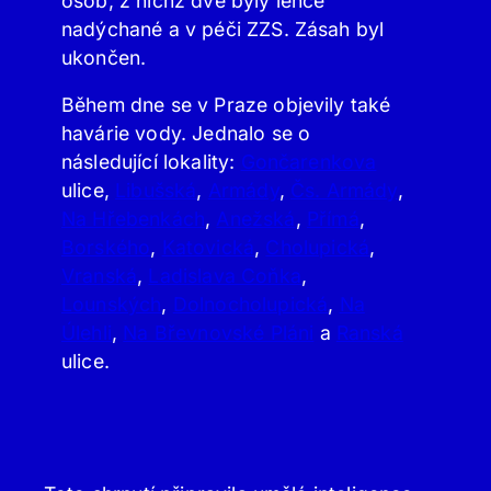
osob, z nichž dvě byly lehce
nadýchané a v péči ZZS. Zásah byl
ukončen.
Během dne se v Praze objevily také
havárie vody. Jednalo se o
následující lokality:
Gončarenkova
ulice,
Libušská
,
Armády
,
Čs. Armády
,
Na Hřebenkách
,
Anežská
,
Přímá
,
Borského
,
Katovická
,
Cholupická
,
Vranská
,
Ladislava Coňka
,
Lounských
,
Dolnocholupická
,
Na
Úlehli
,
Na Břevnovské Pláni
a
Ranská
ulice.