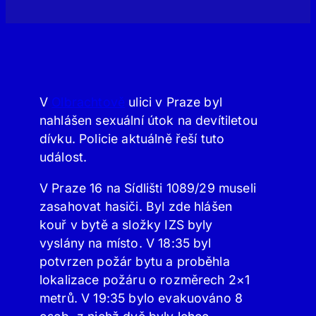
V
Olbrachtově
ulici v Praze byl
nahlášen sexuální útok na devítiletou
dívku. Policie aktuálně řeší tuto
událost.
V Praze 16 na Sídlišti 1089/29 museli
zasahovat hasiči. Byl zde hlášen
kouř v bytě a složky IZS byly
vyslány na místo. V 18:35 byl
potvrzen požár bytu a proběhla
lokalizace požáru o rozměrech 2×1
metrů. V 19:35 bylo evakuováno 8