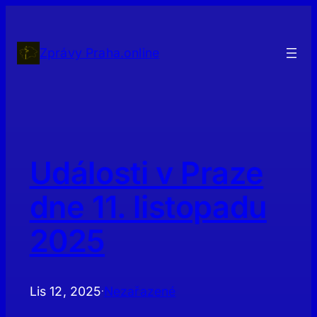
Přeskočit
na
obsah
Zprávy Praha.online
Události v Praze
dne 11. listopadu
2025
Lis 12, 2025
Nezařazené
·