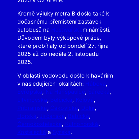
2025 v O2 Areně.
Kromě výluky metra B došlo také k
dočasnému přemístění zastávek
autobusů na
Hostivařské
m náměstí.
Důvodem byly výkopové práce,
které probíhaly od pondělí 27. října
2025 až do neděle 2. listopadu
2025.
V oblasti vodovodu došlo k haváriím
v následujících lokalitách:
Hábova
,
Evropská
,
Na Hanspaulce
,
Šárecká
,
Litvínovská
,
Bělčická
,
Kolová
,
Příbramská
,
Čakovická
,
Dolní
,
Horská
,
Jirčanská
,
Babická
,
Černokostelecká
,
Kutnohorská
,
Kostelecká
a
Syrská
.