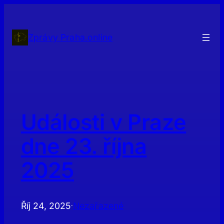
Přeskočit
na
obsah
Zprávy Praha.online
Události v Praze
dne 23. října
2025
Říj 24, 2025
Nezařazené
·