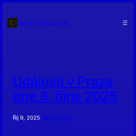
Přeskočit
na
obsah
Zprávy Praha.online
Události v Praze
dne 8. října 2025
Říj 9, 2025
Nezařazené
·