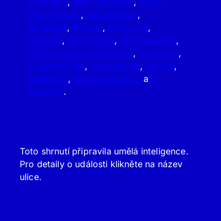
Jirčanská
,
Nad Kamínkou
,
Elišky
Přemyslovny
,
Augustinova
,
Nitranská
,
Ranská
,
Sinkulova
,
Hudební
,
Černošická
,
Vodňanského
,
Podkrkonošských Tkalců
,
Bronzová
,
U Sportoviště
,
Na Pankráci
,
Hájová
,
Na Hutích
,
Nad Strakovkou
a
U
Nesypky
.
Toto shrnutí připravila umělá inteligence.
Pro detaily o události klikněte na název
ulice.