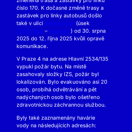
změněna trasa a zastávky pro linku
číslo 170. K dočasné změně trasy a
zastávek pro linky autobusů došlo
také v ulici
Beranových
(úsek
Toužimská
–
Veselská
) od 30. srpna
2025 do 12. října 2025 kvůli opravě
komunikace.
V Praze 4 na adrese Hlavní 2534/135
vypukl požár bytu. Na místě
zasahovaly složky IZS, požár byl
lokalizován. Bylo evakuováno asi 20
osob, probíhá odvětrávání a pět
nadýchaných osob bylo ošetřeno
zdravotnickou záchrannou službou.
Byly také zaznamenány havárie
vody na následujících adresách: