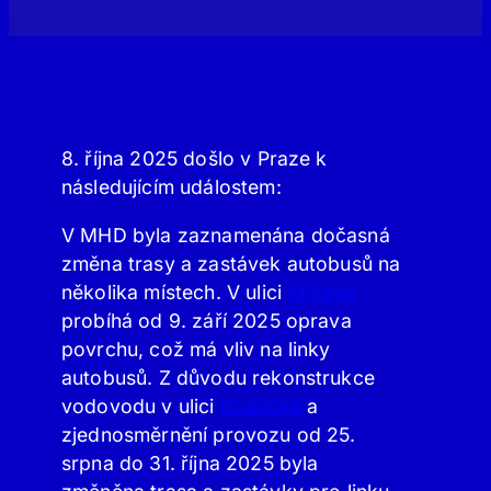
8. října 2025 došlo v Praze k
následujícím událostem:
V MHD byla zaznamenána dočasná
změna trasy a zastávek autobusů na
několika místech. V ulici
Klíčova
probíhá od 9. září 2025 oprava
povrchu, což má vliv na linky
autobusů. Z důvodu rekonstrukce
vodovodu v ulici
Branická
a
zjednosměrnění provozu od 25.
srpna do 31. října 2025 byla