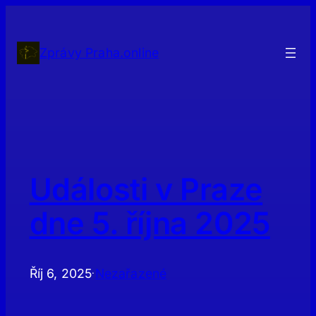
Přeskočit
na
obsah
Zprávy Praha.online
Události v Praze
dne 5. října 2025
Říj 6, 2025
Nezařazené
·