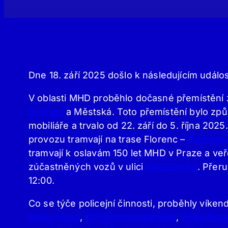
Dne 18. září 2025 došlo k následujícím událo
V oblasti MHD proběhlo dočasné přemístění 
Dvorem
a Městská. Toto přemístění bylo z
mobiliáře a trvalo od 22. září do 5. října 20
provozu tramvají na trase Florenc –
Palmovk
tramvají k oslavám 150 let MHD v Praze a ve
zúčastněných vozů v ulici
Sokolovské
. Přeru
12:00.
Co se týče policejní činnosti, proběhly víke
Křižovnická
,
Křižovnické Náměstí
,
Petra Rez