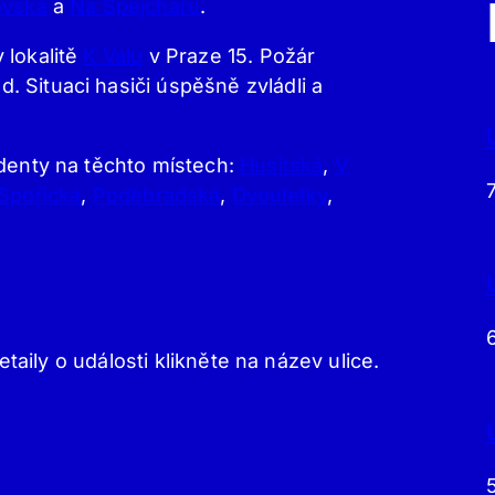
ovská
a
Na Špejcharu
.
 lokalitě
K Valu
v Praze 15. Požár
 Situaci hasiči úspěšně zvládli a
identy na těchto místech:
Husitská
,
V
Spořická
,
Poděbradská
,
Dvouletky
,
etaily o události klikněte na název ulice.