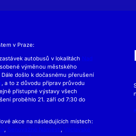
stem v Praze:
zastávek autobusů v lokalitách
Nad
působené výměnou městského
25. Dále došlo k dočasnému přerušení
a
, a to z důvodu příprav průvodu
řejně přístupné výstavy všech
šení proběhlo 21. září od 7:30 do
ndové akce na následujících místech:
ka
,
Senovážné Náměstí
,
Václavské