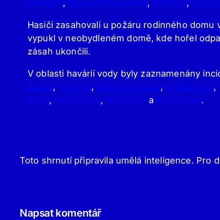
Náměstí
,
Náměstí Republiky
,
Na Strži
,
Sokol
Hasiči zasahovali u požáru rodinného domu v
vypukl v neobydleném domě, kde hořel odpad.
zásah ukončili.
V oblasti havárií vody byly zaznamenány inc
Zápolí
,
V Koutě
,
Nad Zlíchovem
,
K Ďáblicům
,
Dolní
,
Poupětova
,
Kobyliská
a
Sochařská
.
Toto shrnutí připravila umělá inteligence. Pro d
Napsat komentář