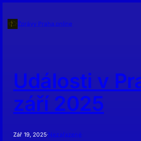
Přeskočit
na
obsah
Zprávy Praha.online
Události v Pr
září 2025
Zář 19, 2025
Nezařazené
·