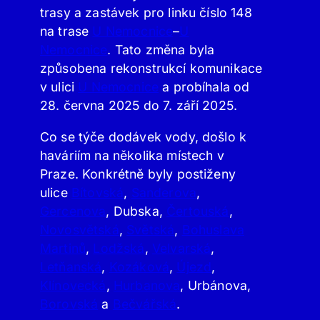
trasy a zastávek pro linku číslo 148
na trase
U Nemocnice
–
U
Nemocnice
. Tato změna byla
způsobena rekonstrukcí komunikace
v ulici
U Nemocnice
a probíhala od
28. června 2025 do 7. září 2025.
Co se týče dodávek vody, došlo k
haváriím na několika místech v
Praze. Konkrétně byly postiženy
ulice
Bítovská
,
Sanderova
,
Gercenova
, Dubska,
Čertouská
,
Novosvětská
,
Světská
,
Bohuslava
Martinů
,
Lodžská
,
Velvarská
,
Letňanská
,
Kozáková
,
Újezd
,
Klínovecká
,
Hurbanova
, Urbánova,
Borovská
a
Bečvářská
.