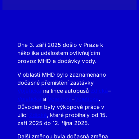
Dne 3. září 2025 došlo v Praze k
několika událostem ovlivňujícím
provoz MHD a dodávky vody.
V oblasti MHD bylo zaznamenáno
dočasné přemístění zastávky
Vojetická
na lince autobusů
Zdická
–
Vojetická
a
Vojetická
–
Vojetická
.
Důvodem byly výkopové práce v
ulici
Zdické
, které probíhaly od 15.
září 2025 do 12. října 2025.
Další změnou byla dočasná změna