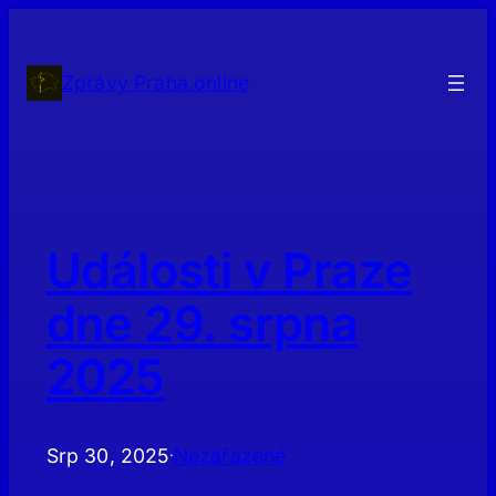
Přeskočit
na
obsah
Zprávy Praha.online
Události v Praze
dne 29. srpna
2025
Srp 30, 2025
Nezařazené
·