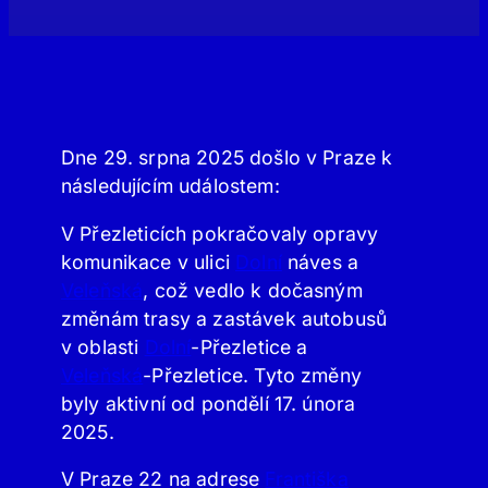
Dne 29. srpna 2025 došlo v Praze k
následujícím událostem:
V Přezleticích pokračovaly opravy
komunikace v ulici
Dolní
náves a
Veleňská
, což vedlo k dočasným
změnám trasy a zastávek autobusů
v oblasti
Dolní
-Přezletice a
Veleňská
-Přezletice. Tyto změny
byly aktivní od pondělí 17. února
2025.
V Praze 22 na adrese
Františka