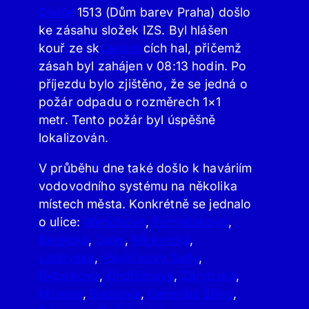
Diviše
1513 (Dům barev Praha) došlo
ke zásahu složek IZS. Byl hlášen
kouř ze sk
Ladova
cích hal, přičemž
zásah byl zahájen v 08:13 hodin. Po
příjezdu bylo zjištěno, že se jedná o
požár odpadu o rozměrech 1×1
metr. Tento požár byl úspěšně
lokalizován.
V průběhu dne také došlo k haváriím
vodovodního systému na několika
místech města. Konkrétně se jednalo
o ulice:
Werichova
,
Pomněnková
,
Belgická
,
Dolní
,
Mirovická
,
Ládevská
,
Havlíčkovy Sady
,
Rybalkova
,
Ondříčkova
,
Zárybská
,
Husova
,
Bieblova
,
Generála Šišky
,