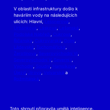
V oblasti infrastruktury došlo k
haváriím vody na následujících
ulicích: Hlavní,
Lessnerova
,
Urbánkova
,
Láskova
,
Lešanská
,
Podolské Nábřeží
,
Cukrova
,
Říčanská
,
Cukrovarská
,
Dolní
,
Ládevská
,
Tuchoměřická
,
Žerotínova
,
Severovýchodní Vi
,
Severovýchodní V
,
Severní I
,
Východní
,
Soudní
,
Hamsíkova
,
Újezd
,
Jírova
,
Velvarská
a
Rožmitálská
.
Toto shrnutí připravila umělá inteligence.