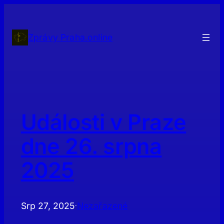
Přeskočit
na
obsah
Zprávy Praha.online
Události v Praze
dne 26. srpna
2025
Srp 27, 2025
Nezařazené
·