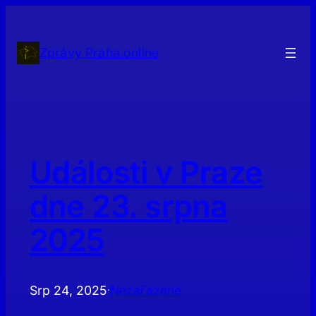
Přeskočit
na
obsah
Zprávy Praha.online
Události v Praze
dne 23. srpna
2025
Srp 24, 2025
Nezařazené
·