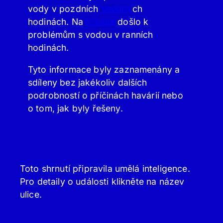
vody v pozdních
Večerní
ch
hodinách. Na
Krčské
došlo k
problémům s vodou v ranních
hodinách.
Tyto informace byly zaznamenány a
sdíleny bez jakékoliv dalších
podrobností o příčinách havárií nebo
o tom, jak byly řešeny.
Toto shrnutí připravila umělá inteligence.
Pro detaily o události klikněte na název
ulice.