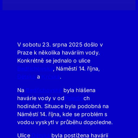
V sobotu 23. srpna 2025 došlo v
Praze k několika haváriím vody.
Konkrétně se jednalo o ulice
Bedřichovská
, Náměstí 14. října,
Dětská
a
Krčská
.
Na
Bedřichovské
byla hlášena
havárie vody v od
Polední
ch
hodinách. Situace byla podobná na
Náměstí 14. října, kde se problém s
vodou vyskytl v průběhu dopoledne.
Ulice
Dětská
byla postižena havárií