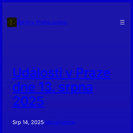
Přeskočit
na
obsah
Zprávy Praha.online
Události v Praze
dne 13. srpna
2025
Srp 14, 2025
Nezařazené
·