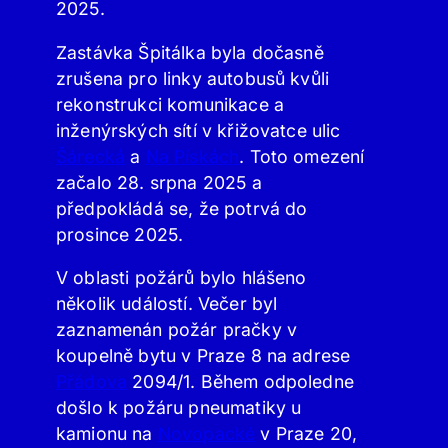
2025.
Zastávka Špitálka byla dočasně
zrušena pro linky autobusů kvůli
rekonstrukci komunikace a
inženýrských sítí v křižovatce ulic
Šárecká
a
Na Pískách
. Toto omezení
začalo 28. srpna 2025 a
předpokládá se, že potrvá do
prosince 2025.
V oblasti požárů bylo hlášeno
několik událostí. Večer byl
zaznamenán požár pračky v
koupelně bytu v Praze 8 na adrese
Přádova
2094/1. Během odpoledne
došlo k požáru pneumatiky u
kamionu na
Novopacké
v Praze 20,