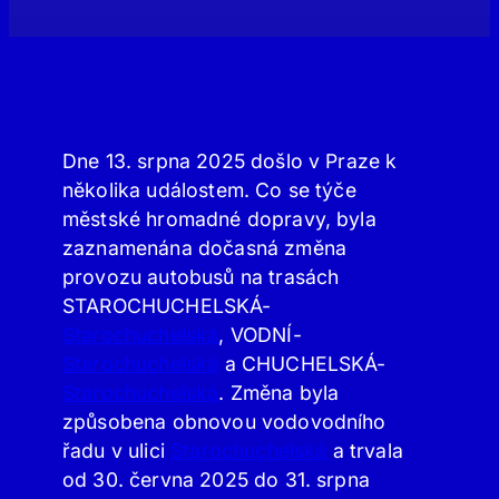
Dne 13. srpna 2025 došlo v Praze k
několika událostem. Co se týče
městské hromadné dopravy, byla
zaznamenána dočasná změna
provozu autobusů na trasách
STAROCHUCHELSKÁ-
Starochuchelská
, VODNÍ-
Starochuchelská
a CHUCHELSKÁ-
Starochuchelská
. Změna byla
způsobena obnovou vodovodního
řadu v ulici
Starochuchelská
a trvala
od 30. června 2025 do 31. srpna