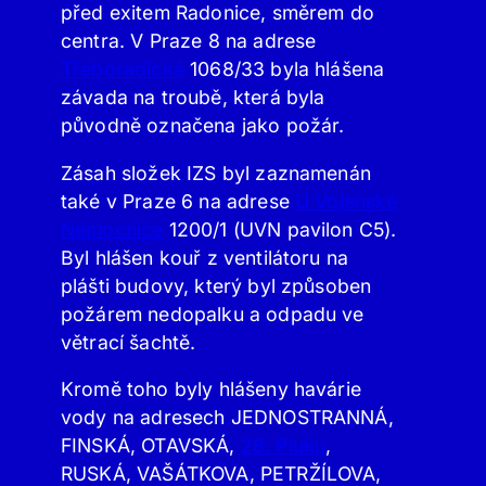
před exitem Radonice, směrem do
centra. V Praze 8 na adrese
Třeboradická
1068/33 byla hlášena
závada na troubě, která byla
původně označena jako požár.
Zásah složek IZS byl zaznamenán
také v Praze 6 na adrese
U Vojenské
Nemocnice
1200/1 (UVN pavilon C5).
Byl hlášen kouř z ventilátoru na
plášti budovy, který byl způsoben
požárem nedopalku a odpadu ve
větrací šachtě.
Kromě toho byly hlášeny havárie
vody na adresech JEDNOSTRANNÁ,
FINSKÁ, OTAVSKÁ,
28. Pluku
,
RUSKÁ, VAŠÁTKOVA, PETRŽÍLOVA,