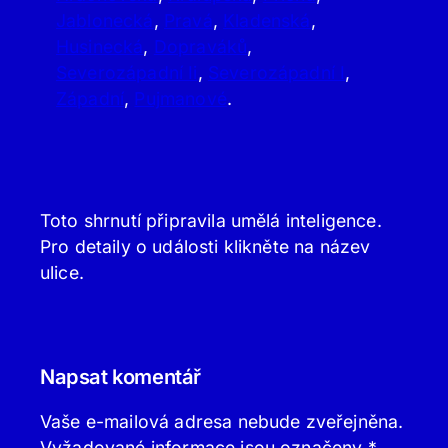
Jablonecká
,
Pravá
,
Kladenská
,
Husinecká
,
Dopraváků
,
Severozápadní Ii
,
Severozápadní I
,
Západní
,
Pujmanové
.
Toto shrnutí připravila umělá inteligence.
Pro detaily o události klikněte na název
ulice.
Napsat komentář
Vaše e-mailová adresa nebude zveřejněna.
Vyžadované informace jsou označeny
*