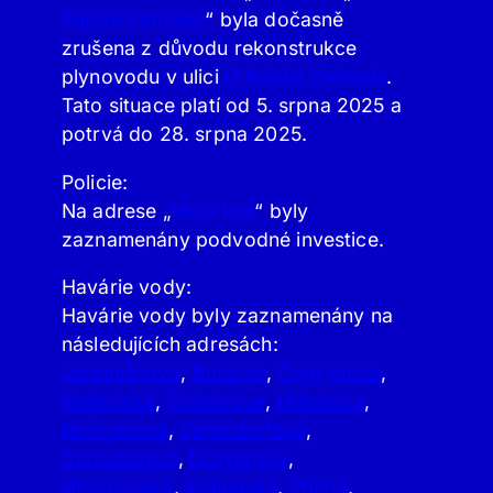
Rajské Zahrady
“ byla dočasně
zrušena z důvodu rekonstrukce
plynovodu v ulici
U Rajské Zahrady
.
Tato situace platí od 5. srpna 2025 a
potrvá do 28. srpna 2025.
Policie:
Na adrese „
Mezi Poli
“ byly
zaznamenány podvodné investice.
Havárie vody:
Havárie vody byly zaznamenány na
následujících adresách:
Jeremiášova
,
Nušlova
,
Dygrýnova
,
Malenická
,
Šrobárova
,
Hlávkova
,
Heřmanova
,
Varnsdorfská
,
Chrastavská
,
Dreyerova
,
Hrachovská
,
Kralupská
,
Příčná
,