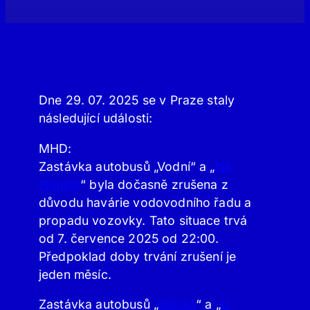
Dne 29. 07. 2025 se v Praze staly
následující události:
MHD:
Zastávka autobusů „Vodní“ a „
Na
Planině
“ byla dočasně zrušena z
důvodu havárie vodovodního řadu a
propadu vozovky. Tato situace trvá
od 7. července 2025 od 22:00.
Předpoklad doby trvání zrušení je
jeden měsíc.
Zastávka autobusů „
Rajská
“ a „
U