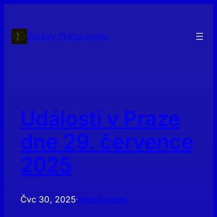
Přeskočit
na
obsah
Zprávy Praha.online
Události v Praze
dne 29. července
2025
Čvc 30, 2025
Nezařazené
·