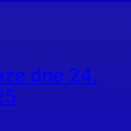
aze dne 24.
25