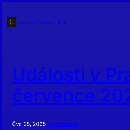
Přeskočit
na
obsah
Zprávy Praha.online
Události v Pr
července 20
Čvc 25, 2025
Nezařazené
·