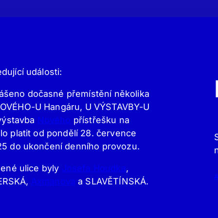
ující události:
ášeno dočasné přemístění několika
y NOVÉHO-U Hangáru, U VÝSTAVBY-U
výstavba
Nového
přístřešku na
o platit od pondělí 28. července
025 do ukončení denního provozu.
žené ulice byly
Josefa Houdka
,
ERSKÁ,
Axmanova
a SLAVĚTÍNSKÁ.