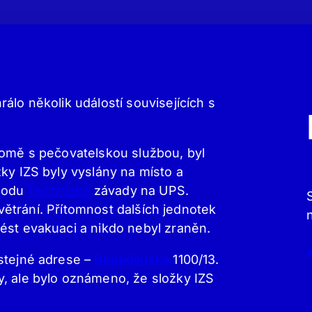
álo několik událostí souvisejících s
domě s pečovatelskou službou, byl
ky IZS byly vyslány na místo a
ůvodu
Technické
závady na UPS.
odvětrání. Přítomnost dalších jednotek
ést evakuaci a nikdo nebyl zraněn.
stejné adrese –
Benediktská
1100/13.
, ale bylo oznámeno, že složky IZS