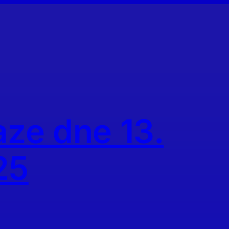
aze dne 13.
25