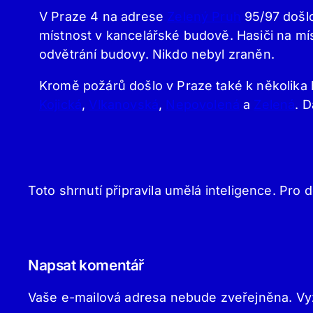
V Praze 4 na adrese
Zelený Pruh
95/97 došlo
místnost v kancelářské budově. Hasiči na místě
odvětrání budovy. Nikdo nebyl zraněn.
Kromě požárů došlo v Praze také k několika 
Kojická
,
Vlkanovská
,
Nepovolená
a
Zelená
. 
Toto shrnutí připravila umělá inteligence. Pro d
Napsat komentář
Vaše e-mailová adresa nebude zveřejněna.
Vy