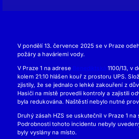
V pondělí 13. července 2025 se v Praze odehr
požáry a haváriemi vody.
V Praze 1 na adrese
Benediktská
1100/13, v 
kolem 21:10 hlášen kouř z prostoru UPS. Slož
zjistily, že se jednalo o lehké zakouření z d
Hasiči na místě provedli kontroly a zajistili 
byla redukována. Naštěstí nebylo nutné prov
Druhý zásah HZS se uskutečnil v Praze 1 na 
Podrobnosti tohoto incidentu nebyly uvedeny
byly vyslány na místo.