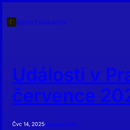
Přeskočit
na
obsah
Zprávy Praha.online
Události v Pr
července 20
Čvc 14, 2025
Nezařazené
·