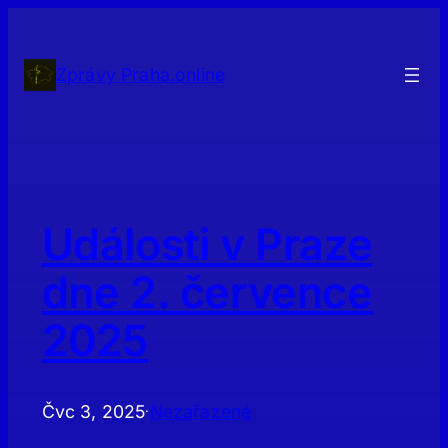
Přeskočit
na
obsah
Zprávy Praha.online
Události v Praze
dne 2. července
2025
Čvc 3, 2025
Nezařazené
·