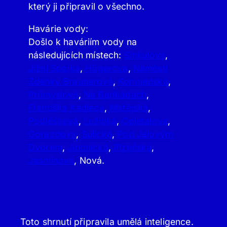
který ji připravil o všechno.
Havárie vody:
Došlo k haváriím vody na
následujících místech:
Sinkulova
,
Jižní Spojka
,
Högerova
,
Náměstí
Zdenky Braunerové
,
Konojedská
,
Průmyslová
,
Na Barikádách
,
Františka Kadlece
,
Matějská
,
Podléšková
,
Lužická
,
Opletalova
,
Gorazdova
,
Sulická
,
Pod Jalovým
Dvorem
,
Jinonická
,
Plzeňská
,
Jasmínová
, Nová.
Toto shrnutí připravila umělá inteligence.