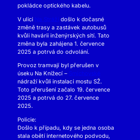
pokládce optického kabelu.
V ulici
Na Stráži
došlo k dočasné
změně trasy a zastávek autobusů
kvůli havárii inženýrských sítí. Tato
změna byla zahájena 1. července
2025 a potrvá do odvolání.
Provoz tramvají byl přerušen v
úseku Na Knížecí –
Smíchovské
nádraží kvůli instalaci mostu SŽ.
Toto přerušení začalo 19. července
2025 a potrvá do 27. července
2025.
Policie:
Došlo k případu, kdy se jedna osoba
stala obětí internetového podvodu,