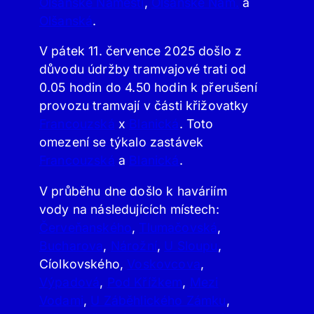
Olšanské Náměstí
,
Olšanské Nám.
a
Olšanská
.
V pátek 11. července 2025 došlo z
důvodu údržby tramvajové trati od
0.05 hodin do 4.50 hodin k přerušení
provozu tramvají v části křižovatky
Francouzská
x
Blanická
. Toto
omezení se týkalo zastávek
Francouzská
a
Blanická
.
V průběhu dne došlo k haváriím
vody na následujících místech:
Červeňanského
,
Tlumačovská
,
Bucharova
,
Nárožní
,
U Sloupu
,
Cíolkovského,
Voskovcova
,
Výpadová
,
Pod Křížkem
,
Mezi
Vodami
,
U Záběhlického Zámku
,