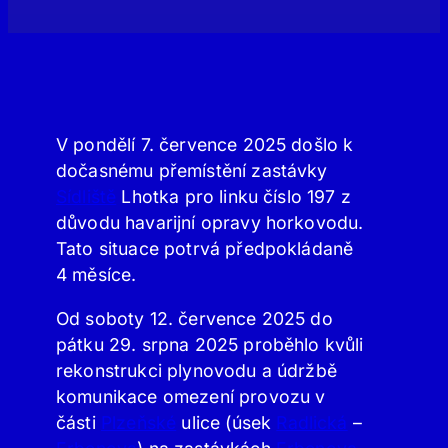
V pondělí 7. července 2025 došlo k
dočasnému přemístění zastávky
Sídliště
Lhotka pro linku číslo 197 z
důvodu havarijní opravy horkovodu.
Tato situace potrvá předpokládaně
4 měsíce.
Od soboty 12. července 2025 do
pátku 29. srpna 2025 proběhlo kvůli
rekonstrukci plynovodu a údržbě
komunikace omezení provozu v
části
Plzeňské
ulice (úsek
Radlická
–