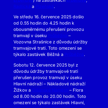
Erbenova
) na zastávkách
Erbenova
,
Radlická
a
Plzeňská
.
Ve středu 16. července 2025 došlo
od 0.55 hodin do 4.25 hodin k
obousměrnému přerušení provozu
tramvají v úseku
Průběžná
–
Vozovna Strašnice z důvodu údržby
tramvajové trati. Toto omezení se
týkalo zastávek Běžná a
Průběžná
.
Sobotu 12. července 2025 byl z
důvodu údržby tramvajové trati
přerušen provoz tramvají v úseku
Hlavní nádraží – Nákladové nádraží
Žižkov a
Olšanské Náměstí
– Flora
od 8.00 hodin do 20.00 hodin. Toto
omezení se týkalo zastávek Hlavní,