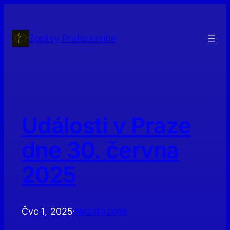
Přeskočit
na
obsah
Zprávy Praha.online
Události v Praze
dne 30. června
2025
Čvc 1, 2025
Nezařazené
·