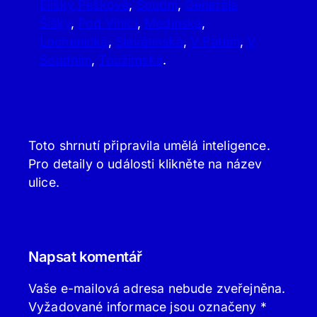
Elišky Peškové
,
Soudní
,
Generála
Šišky
,
Pod Vinicí
,
Medinská
,
Lochenická
,
Slavětínská
,
V Pátém
,
V
Soudním
,
Toužimská
.
Toto shrnutí připravila umělá inteligence.
Pro detaily o události klikněte na název
ulice.
Napsat komentář
Vaše e-mailová adresa nebude zveřejněna.
Vyžadované informace jsou označeny
*