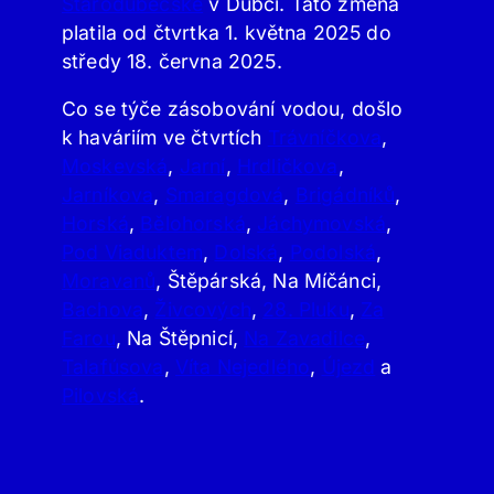
Starodubečské
v Dubči. Tato změna
platila od čtvrtka 1. května 2025 do
středy 18. června 2025.
Co se týče zásobování vodou, došlo
k haváriím ve čtvrtích
Trávníčkova
,
Moskevská
,
Jarní
,
Hrdličkova
,
Jarníkova
,
Smaragdová
,
Brigádníků
,
Horská
,
Bělohorská
,
Jáchymovská
,
Pod Viaduktem
,
Dolská
,
Podolská
,
Moravanů
, Štěpárská, Na Míčánci,
Bachova
,
Živcových
,
28. Pluku
,
Za
Farou
, Na Štěpnicí,
Na Zavadilce
,
Talafúsova
,
Víta Nejedlého
,
Újezd
a
Pilovská
.