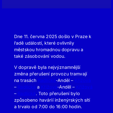
Dne 11. června 2025 došlo v Praze k
řadě událostí, které ovlivnily
městskou hromadnou dopravu a
také zásobování vodou.
V dopravě byla nejvýznamnější
změna přerušení provozu tramvají
na trasách
Radlická
-Anděl –
Křížová
–
Radlická
a
Křížová
-Anděl –
Křížová
–
Radlická
. Toto přerušení bylo
způsobeno havárií inženýrských sítí
a trvalo od 7:00 do 16:00 hodin.