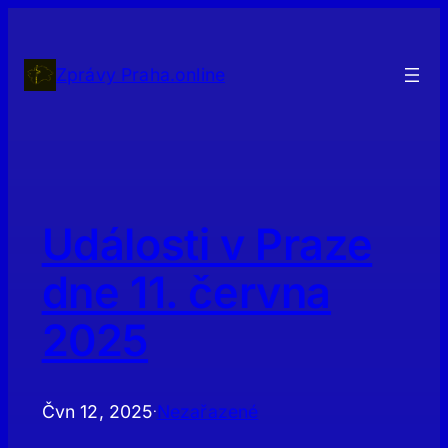
Přeskočit
na
obsah
Zprávy Praha.online
Události v Praze
dne 11. června
2025
Čvn 12, 2025
Nezařazené
·