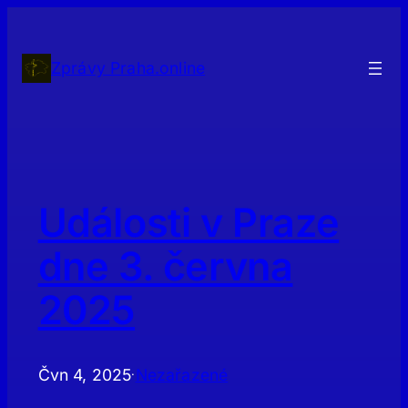
Přeskočit
na
obsah
Zprávy Praha.online
Události v Praze
dne 3. června
2025
Čvn 4, 2025
Nezařazené
·