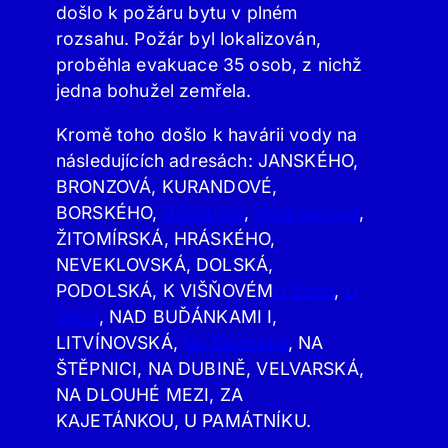
došlo k požáru bytu v plném
rozsahu. Požár byl lokalizován,
proběhla evakuace 35 osob, z nichž
jedna bohužel zemřela.
Kromě toho došlo k havárii vody na
následujících adresách: JANSKÉHO,
BRONZOVÁ, KURANDOVÉ,
BORSKÉHO,
Brichtova
,
Voskovcova
,
ŽITOMÍRSKÁ, HRÁSKÉHO,
NEVEKLOVSKÁ, DOLSKÁ,
PODOLSKÁ, K VIŠŇOVÉM
U Sadu
,
U
Sadu
, NAD BUĎÁNKAMI I,
LITVÍNOVSKÁ,
Na Blanseku
, NA
ŠTĚPNICI, NA DUBINĚ, VELVARSKÁ,
NA DLOUHÉ MEZI, ZA
KAJETÁNKOU, U PAMÁTNÍKU.