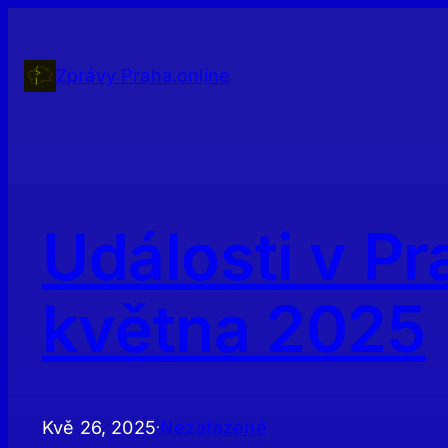
Přeskočit
na
obsah
Zprávy Praha.online
Události v Pr
května 2025
Kvě 26, 2025
Nezařazené
·