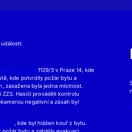
události:
e
Pospíchalova
1129/3 v Praze 14, kde
stě, kde potvrdily požár bytu a
án, zasažena byla jedna místnost.
 ZZS. Hasiči prováděli kontrolu
mokamerou negativní a zásah byl
sední
, kde byl hlášen kouř z bytu.
y požár bytu a zahájily evakuaci.