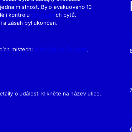
 jedna místnost. Bylo evakuováno 10
děli kontrolu
Sousední
ch bytů.
í a zásah byl ukončen.
cích místech:
Náměstí Na Farkáně
,
etaily o události klikněte na název ulice.