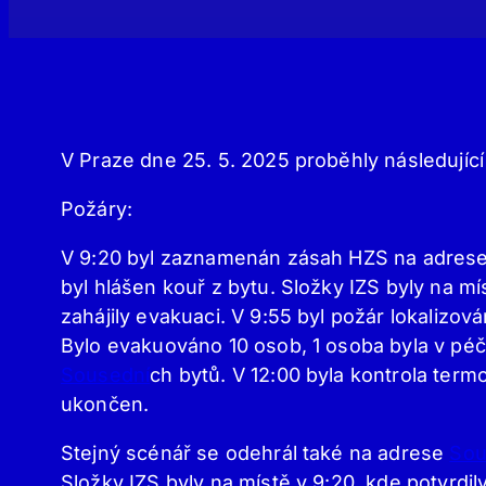
V Praze dne 25. 5. 2025 proběhly následující 
Požáry:
V 9:20 byl zaznamenán zásah HZS na adres
byl hlášen kouř z bytu. Složky IZS byly na mí
zahájily evakuaci. V 9:55 byl požár lokalizov
Bylo evakuováno 10 osob, 1 osoba byla v péči
Sousední
ch bytů. V 12:00 byla kontrola ter
ukončen.
Stejný scénář se odehrál také na adrese
Sou
Složky IZS byly na místě v 9:20, kde potvrdil