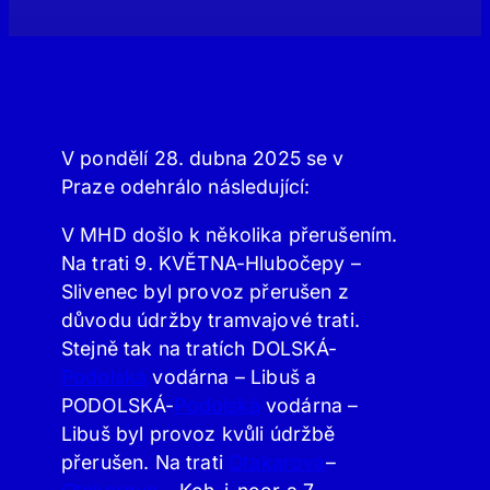
V pondělí 28. dubna 2025 se v
Praze odehrálo následující:
V MHD došlo k několika přerušením.
Na trati 9. KVĚTNA-Hlubočepy –
Slivenec byl provoz přerušen z
důvodu údržby tramvajové trati.
Stejně tak na tratích DOLSKÁ-
Podolská
vodárna – Libuš a
PODOLSKÁ-
Podolská
vodárna –
Libuš byl provoz kvůli údržbě
přerušen. Na trati
Otakarova
–