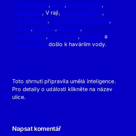
Rabakovská
,
Dolní
,
Mikšovského
,
Bakovská
, V raji,
Nad Kajetánkou
,
Za Lužinami
,
U Záběhlického Zámku
,
Horní
,
K Vltavě
,
Bohrova
,
Božídarská
,
Pod Vartou
,
Na Babě
a
Na Korunce
došlo k haváriím vody.
Toto shrnutí připravila umělá inteligence.
Pro detaily o události klikněte na název
ulice.
Napsat komentář