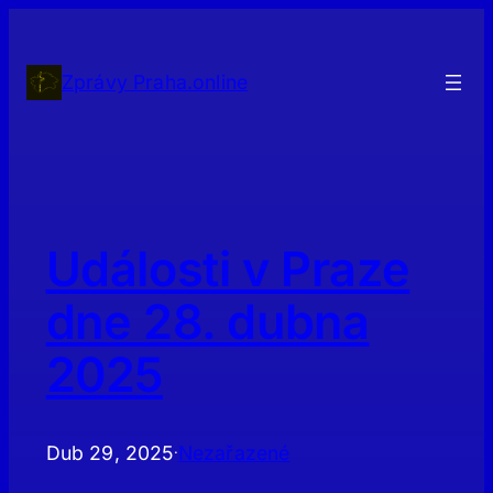
Přeskočit
na
obsah
Zprávy Praha.online
Události v Praze
dne 28. dubna
2025
Dub 29, 2025
Nezařazené
·