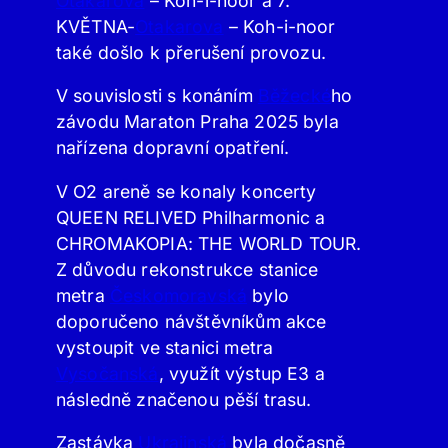
Otakarova
– Koh-i-noor a 7.
KVĚTNA-
Otakarova
– Koh-i-noor
také došlo k přerušení provozu.
V souvislosti s konáním
Běžecké
ho
závodu Maraton Praha 2025 byla
nařízena dopravní opatření.
V O2 areně se konaly koncerty
QUEEN RELIVED Philharmonic a
CHROMAKOPIA: THE WORLD TOUR.
Z důvodu rekonstrukce stanice
metra
Českomoravská
bylo
doporučeno návštěvníkům akce
vystoupit ve stanici metra
Vysočanská
, využít výstup E3 a
následně značenou pěší trasu.
Zastávka
Ukrajinská
byla dočasně