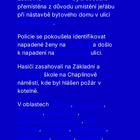
přemístěna z důvodu umístění jeřábu
při nástavbě bytového domu v ulici
Petrohradské
.
Policie se pokoušela identifikovat
napadené ženy na
Na Poříčí
a došlo
k napadení na
Vinohradské
ulici.
Hasiči zasahovali na Základní a
Mateřské
škole na Chaplinově
náměstí, kde byl hlášen požár v
kotelně.
V oblastech
Píškova
,
Zvoncovitá
,
Hráského
,
Provázkova
,
Československého Exilu
,
Nad
Olšinami
,
Za Poštou
,
Štramberská
,
Hodkovická
,
Písnická
,
Hradební
,