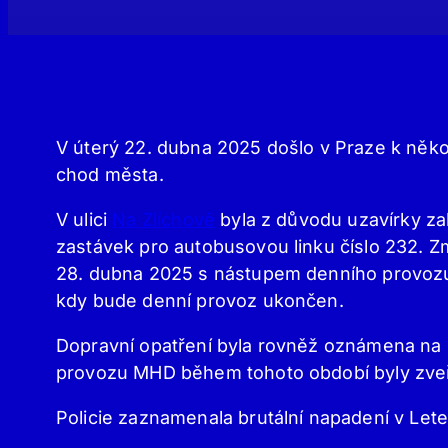
V úterý 22. dubna 2025 došlo v Praze k někol
chod města.
V ulici
Na Zlíchově
byla z důvodu uzavírky z
zastávek pro autobusovou linku číslo 232. Zm
28. dubna 2025 s nástupem denního provozu
kdy bude denní provoz ukončen.
Dopravní opatření byla rovněž oznámena na
provozu MHD během tohoto období byly zve
Policie zaznamenala brutální napadení v Let