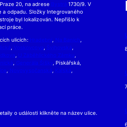
 Praze 20, na adrese
Bystrá
1730/9. V
je a odpadu. Složky Integrovaného
roje byl lokalizován. Nepřišlo k
cí práce.
ích ulicích:
Hradební
,
Na Baních
,
lická
,
Voskovcova
,
Švihovská
,
ídkova
,
U Záběhlického Zámku
,
nická
,
Generála Šišky
, Pískářská,
íce
,
Novovysočanská
,
Kalská
,
etaily o události klikněte na název ulice.