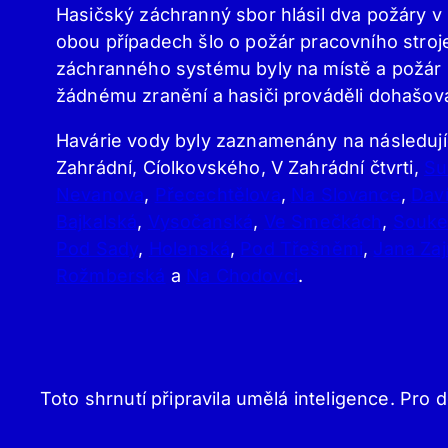
Hasičský záchranný sbor hlásil dva požáry v
obou případech šlo o požár pracovního stro
záchranného systému byly na místě a požár st
žádnému zranění a hasiči prováděli dohašova
Havárie vody byly zaznamenány na následujíc
Zahrádní, Cíolkovského, V Zahrádní čtvrti,
Su
Nevanova
,
Přecechtělova
,
Na Slovance
,
Dav
Bajkalská
,
Vysočanská
,
Ve Smečkách
,
Souke
Pod Sady
,
Holenská
,
Pod Třešněmi
,
Jana Zaj
Rožmberská
a
Na Chodovci
.
Toto shrnutí připravila umělá inteligence. Pro d