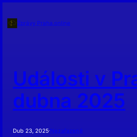
Přeskočit
na
obsah
Zprávy Praha.online
Události v Pr
dubna 2025
Dub 23, 2025
Nezařazené
·