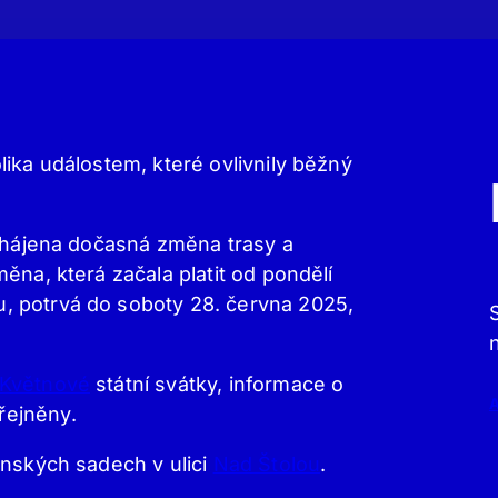
ika událostem, které ovlivnily běžný
ahájena dočasná změna trasy a
ěna, která začala platit od pondělí
, potrvá do soboty 28. června 2025,
Květnové
státní svátky, informace o
řejněny.
enských sadech v ulici
Nad Štolou
.