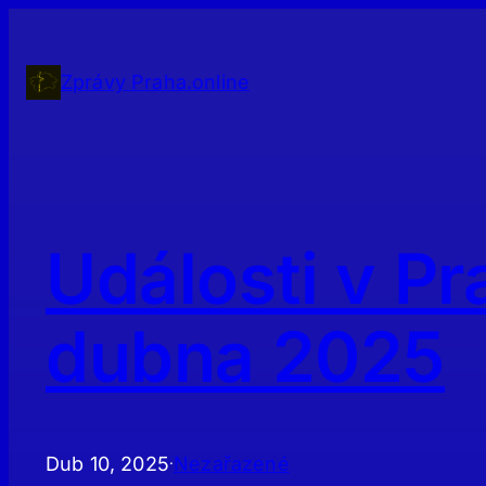
Přeskočit
na
obsah
Zprávy Praha.online
Události v Pr
dubna 2025
Dub 10, 2025
Nezařazené
·