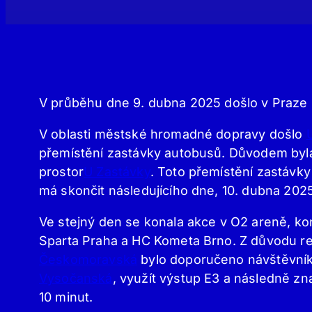
V průběhu dne 9. dubna 2025 došlo v Praze 
V oblasti městské hromadné dopravy došlo
přemístění zastávky autobusů. Důvodem byla
prostor
U Zastávky
. Toto přemístění zastávky
má skončit následujícího dne, 10. dubna 202
Ve stejný den se konala akce v O2 areně, k
Sparta Praha a HC Kometa Brno. Z důvodu r
Českomoravská
bylo doporučeno návštěvníků
Vysočanská
, využít výstup E3 a následně zn
10 minut.