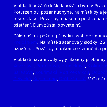
V oblasti požárů došlo k požáru bytu v Praz
Potvrzen byl požár kuchyně, na místě byla j
resuscitace. Požár byl uhašen a postižená 
ošetření. Dům zůstal obyvatelný.
Dále došlo k požáru příbytku osob bez domov
Krejcárkem
. Na místě zasahovaly složky IZS 
uzavřena. Požár byl uhašen bez zranění a p
V oblasti havárií vody byly hlášeny problémy
Xaveriova
,
Pertoldova
,
Hrudičkova
,
Kloknero
Barešova
,
Kouřimská
,
Pod Pekařkou
,
Odboč
Dejvická
,
Kopeckého
,
Drůbežnická
, V Okálá