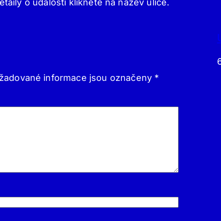
etaily o události klikněte na název ulice.
žadované informace jsou označeny
*