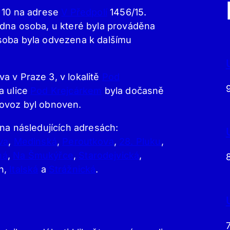
e 10 na adrese
V Předpolí
1456/15.
edna osoba, u které byla prováděna
osoba byla odvezena k dalšímu
a v Praze 3, v lokalitě
Pod
a ulice
Pod Krejcárkem
byla dočasně
rovoz byl obnoven.
 na následujících adresách:
va
,
Medinská
,
Peroutkova
,
28. Pluku
,
ná
,
Na Šmukýřce
,
Starodejvická
,
ch,
Italská
a
Strážnická
.