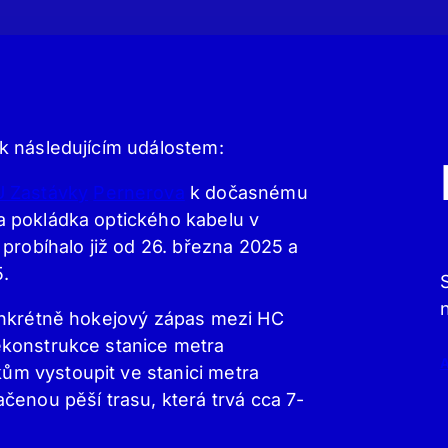
k následujícím událostem:
U Zastávky
Pernerova
k dočasnému
 pokládka optického kabelu v
 probíhalo již od 26. března 2025 a
5.
onkrétně hokejový zápas mezi HC
ekonstrukce stanice metra
m vystoupit ve stanici metra
ačenou pěší trasu, která trvá cca 7-