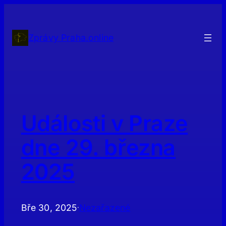
Přeskočit
na
obsah
Zprávy Praha.online
Události v Praze
dne 29. března
2025
Bře 30, 2025
Nezařazené
·