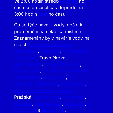
Ve 2:00 hodin středo
Evropské
ho
času se posunul čas dopředu na
3:00 hodin
Letní
ho času.
Co se týče havárií vody, došlo k
problémům na několika místech.
Zaznamenány byly havárie vody na
ulicích
K Červenému Vrchu
,
Matoušova
,
Osluněná
,
Prosluněná
,
Výhledová
, Trávničkova,
Makovského
,
U Družstva Život
,
Voborského
,
Darwinova
,
Borského
,
Bělehradská
,
Sochařská
,
Na
Vinobraní
,
Botevova
,
Sedlčanská
,
V
Předním Veleslavíně
,
Přední
,
Pražská,
Jankovcova
,
K Chabům
,
Otavova
,
Jeremiášova
,
Fuchsova
,
U
Dvou Srpů
a
Drahelická
.