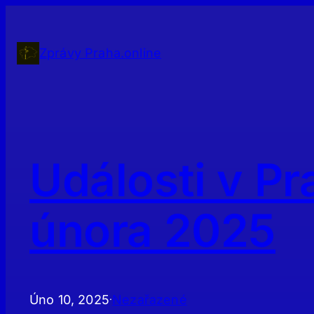
Přeskočit
na
obsah
Zprávy Praha.online
Události v Pr
února 2025
Úno 10, 2025
Nezařazené
·