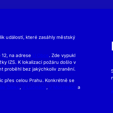
ik událostí, které zasáhly městský
e 12, na adrese
U Obce
. Zde vypukl
žky IZS. K lokalizaci požáru došlo v
ent proběhl bez jakýchkoliv zranění.
ulic přes celou Prahu. Konkrétně se
Ve Žlíbku
,
V Lučinách
,
V Mokřinách
a