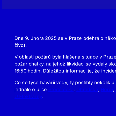
Dne 9. února 2025 se v Praze odehrálo někol
život.
V oblasti požárů byla hlášena situace v Praz
požár chatky, na jehož likvidaci se vydaly slo
16:50 hodin. Důležitou informací je, že incid
Co se týče havárií vody, ty postihly několik 
jednalo o ulice
Stodůlecká
,
Ohradská
,
Horní
,
U Elektrárny
.