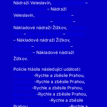
Nádraží Veleslavín,
Vítězné Náměstí
–
Vítězné Náměstí
– Nádraží
Veleslavín,
Olšanské Náměstí
–
Olšanské Náměstí
–
Olšanská
–
Nákladové nádraží Žižkov,
Olšanské
Nám.
–
Olšanské Náměstí
–
Olšanská
– Nákladové nádraží Žižkov,
Olšanská
–
Olšanské Náměstí
–
Olšanská
– Nákladové nádraží
Žižkov.
Policie hlásila následující události:
Jahodová
-Rychle a zběsile Prahou,
Za Drahou
-Rychle a zběsile Prahou,
Švehlova
-Rychle a zběsile Prahou,
Bakurinova
-Rychle a zběsile Prahou,
Národních Hrdinů
-Rychle a zběsile
Prahou,
Dolnoměcholupská
-Rychle a