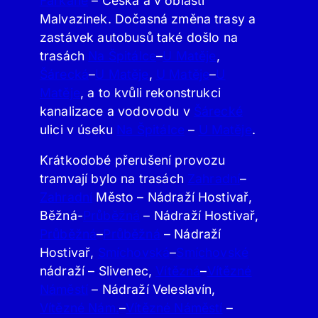
Farkáně
– Česká a v oblasti
Malvazinek. Dočasná změna trasy a
zastávek autobusů také došlo na
trasách
Na Špitálce
–
U Matěje
,
Šárecká
–
U Matěje
,
U Matěje
–
U
Matěje
, a to kvůli rekonstrukci
kanalizace a vodovodu v
Šárecké
ulici v úseku
Na Špitálce
–
U Matěje
.
Krátkodobé přerušení provozu
tramvají bylo na trasách
Zahradní
–
Zahradní
Město – Nádraží Hostivař,
Běžná-
Průběžná
– Nádraží Hostivař,
Průběžná
–
Průběžná
– Nádraží
Hostivař,
Smíchovská
–
Smíchovské
nádraží – Slivenec,
Vítězná
–
Vítězné
Náměstí
– Nádraží Veleslavín,
Vítězné Nám.
–
Vítězné Náměstí
–