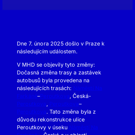
Dne 7. února 2025 došlo v Praze k
následujícím událostem.
V MHD se objevily tyto změny:
Dočasná změna trasy a zastávek
autobusů byla provedena na
následujících trasách:
Náměstí Na
Farkáně
–
Peroutkova
, Česká-
Peroutkova
,
Peroutkova
–
Peroutkova
. Tato změna byla z
důvodu rekonstrukce ulice
Peroutkovy v úseku
Náměstí Na