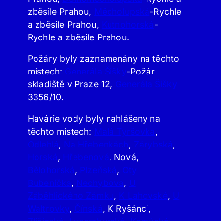
zběsile Prahou,
Měcholupská
-Rychle
a zběsile Prahou,
Kutnohorská
-
Rychle a zběsile Prahou.
Požáry byly zaznamenány na těchto
místech:
Generála Šišky
-Požár
skladiště v Praze 12,
Generála Šišky
3356/10.
Havárie vody byly nahlášeny na
těchto místech:
Malá Tyršovka
,
Odlehlá
,
Na Hřebenkách
,
Zárybská
,
Horská
,
Hřebenová
, Nová,
Bělohorská
,
Plzeňská
,
Oty
Bubeníčka
,
Nechybova
,
U
Záběhlického Zámku
,
K Lahovské
,
U
Waltrovky
,
Čínská
, K Ryšánci,