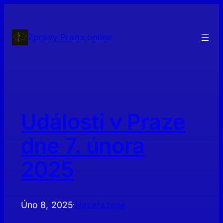
Přeskočit
na
obsah
Zprávy Praha.online
Události v Praze
dne 7. února
2025
Úno 8, 2025
Nezařazené
·