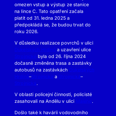
omezen vstup a výstup ze stanice
na lince C. Tato opatření začala
platit od 31. ledna 2025 a
předpokládá se, že budou trvat do
roku 2026.
V důsledku realizace povrchů v ulici
Dukelských Hrdinů
a uzavření ulice
Strojnické
byla od 26. října 2024
dočasně změněna trasa a zastávky
autobusů na zastávkách
Dukelských
Hrdinů
–
Strojnická
a
Strojnická
–
Strojnická
.
V oblasti policejní činnosti, policisté
zasahovali na Andělu v ulici
Malého
.
Došlo také k havárii vodovodního