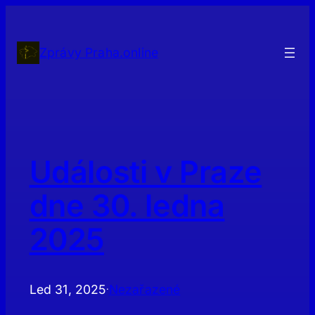
Přeskočit
na
obsah
Zprávy Praha.online
Události v Praze
dne 30. ledna
2025
Led 31, 2025
Nezařazené
·