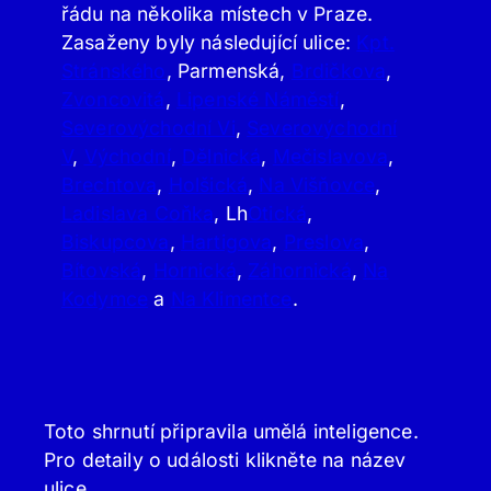
řádu na několika místech v Praze.
Zasaženy byly následující ulice:
Kpt.
Stránského
, Parmenská,
Brdičkova
,
Zvoncovitá
,
Lipenské Náměstí
,
Severovýchodní Vi
,
Severovýchodní
V
,
Východní
,
Dělnická
,
Mečislavova
,
Brechtova
,
Holšická
,
Na Višňovce
,
Ladislava Coňka
, Lh
Otická
,
Biskupcova
,
Hartigova
,
Preslova
,
Bítovská
,
Hornická
,
Záhornická
,
Na
Kodymce
a
Na Klimentce
.
Toto shrnutí připravila umělá inteligence.
Pro detaily o události klikněte na název
ulice.